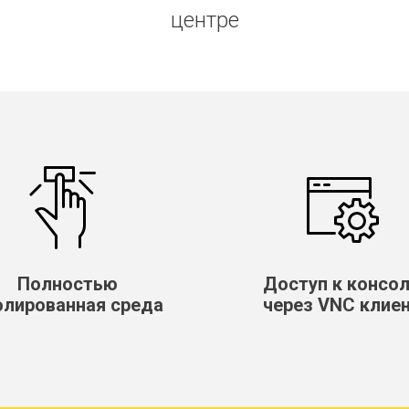
центре
Полностью
Доступ к консо
олированная среда
через VNC клие