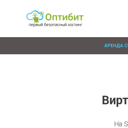
АРЕНДА С
Вир
На S