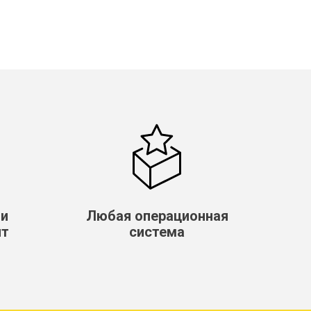
ли
Любая операционная
нт
система