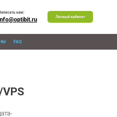
Написать нам:
Личный кабинет
info@optibit.ru
НЫ
FAQ
/VPS
дата-