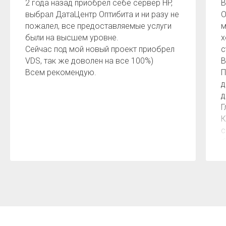
2 года назад приобрел себе сервер HP,
В
выбрал ДатаЦентр Оптибита и ни разу не
О
пожалел, все предоставляемые услуги
м
были на высшем уровне.
х
Сейчас под мой новый проект приобрел
с
VDS, так же доволен на все 100%)
В
Всем рекомендую.
П
д
д
Г
К
с
б
к