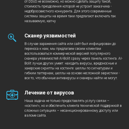
от DDoS не возможно, но можно сделать защиту такой,
стоимость преодоления которой не устроит заказчика -
недобросовестного конкурента. Для этого современные
системы защиты на время таки предлагают включать так
называемую, капчу
Сканер уязвимостей
В случае заражения сайта или сайт был инфицирован до
переноса к нам, мы предлагаем своим клиентам
воспользоваться коммерческой версией популярного
сканера уязвимостей AI-Bolit сразу через панель хостинга. AI-
Bolit лучше других умеет: находить вирусы, вредоносные и
хакерские скрипты на хостинге: шеллы по сигнатурам и
гибким паттернам, шеллы на основе несложной эвристики -
все то, что обычные антивирусы и сканеры найти не могут.
Лечение от вирусов
Наша задача не только предоставлять услугу связи –
«хостинг», но и обеспечить клиента технической поддержкой в
сложных ситуациях – несанкционированному доступу или
взломе сайта.