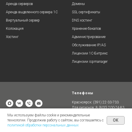
Аренда серверов
Домены
Аренда выделенного сервера 1С
SSL сертификаты
Виртуальный сервер
DNS хостинг
Колокация
Хранение бэкапов
Хостинг
Администрирование
Обслуживание IP/AS
Лицензии 1C-Битрикс
Лицензии ispmanager
Телефоны
Красноярск: (391) 22-33-733
Для регионов: 8 (800) 200-74-83
Мы используем файлы cookie и рекомендательные
2005 - 2026 © ООО "Оптизон"
660041, Красноярский край,
OK
технологии. Продолжив работу с сайтом, вы соглашаетесь с
г. Красноярск, ул. Академика
политикой обработки персональных данных
Киренского,